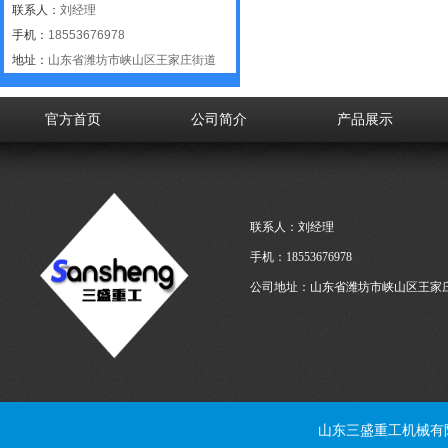
联系人：
刘经理
手机：
18553676978
地址：
山东省潍坊市峡山区王家庄街道
官方首页
公司简介
产品展示
联系人：刘经理
手机：18553676978
公司地址：山东省潍坊市峡山区王家
山东三盛重工机械有