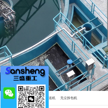
热门关键词：
管链输送机
无尘拆包机