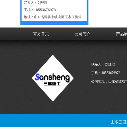
联系人：
刘经理
手机：
18553676978
地址：
山东省潍坊市峡山区王家庄街道
官方首页
公司简介
产品
联系人：刘经理
手机：18553676978
公司地址：山东省潍坊
山东三盛