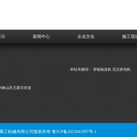
展示
新闻中心
企业文化
施工现
本站关键词：
管链输送机
无尘拆包机
市峡山区王家庄街道
重工机械有限公司版权所有
鲁ICP备2022041097号-1