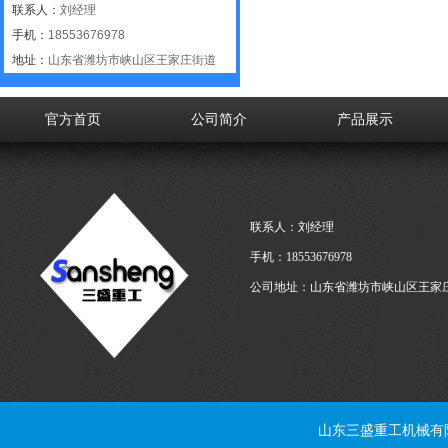
联系人：
刘经理
手机：
18553676978
地址：
山东省潍坊市峡山区王家庄街道
官方首页
公司简介
产品展示
联系人：刘经理
手机：18553676978
公司地址：山东省潍坊市峡山区王家
山东三盛重工机械有